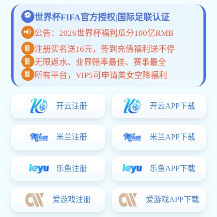
数据从这里开始
覆盖实时赛事、专业数据、高清视频，
九游会j9
官网APP
与网页版为您提供便捷的体育服务。
APP下载
网页版入口
首页
/
体育热讯
/ 正文
2026-07-04 19:15
63 次阅读
弗莱称库里为最佳之一但为了胜利我必须