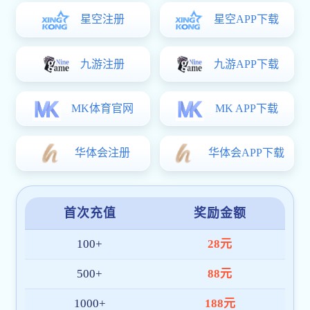
找理由恨他
在近年来的NBA赛场上，斯蒂芬·库里无疑是最具影响
力的球员之一。他凭借精准的投篮和卓越的球场视
野，改变了现代篮球的打法。而弗莱作为一名曾经的
职业球员，对库里的评价也相当高，他称库里为“最佳
之一”。然而，弗莱同时表示，为了胜利，他必须找理
由去“恨”库里。这种矛盾的情感引发了人们对竞技体
育中竞争与尊重关系的深思。本文将从四个方面详细
阐述这一观点，包括个人能力与球队需要之间的矛
盾、竞争心理对运动员表现的影响、媒体对运动员形
象塑造的重要性以及如何调整心态以实现更好的团队