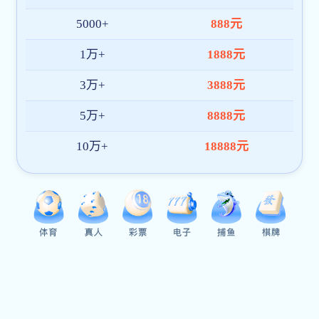
合作。
1、个人能力与球队需要之间
在篮球比赛中，个人能力常常与球队整体战术需求发
生冲突。斯蒂芬·库里作为一个技术全面且极具得分能
力的球员，其存在本身就是球队获胜的重要因素。然
而，在某些情况下，弗莱可能会因为战术安排或其他
队友表现不佳而不得不寻找针对库里的缺陷。这种矛
盾使得他在赞赏库里的同时，又必须试图找到一些负
面的理由来应对比赛中的压力。
此外，弗莱作为一名边缘球员，也渴望获得更多出场
机会，而这往往意味着要减少其他明星球员如库里的
影响力。在这种环境下，寻找可以“恨”的理由就显得
尤为重要，因为这可以激励自己更加努力地训练和比